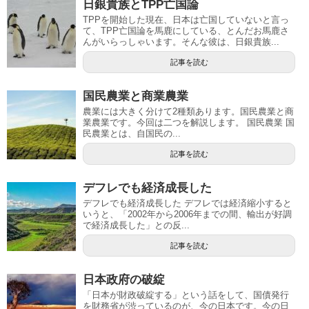
日銀貴族とTPP亡国論
TPPを開始した現在、日本は亡国していないと言っ
て、TPP亡国論を馬鹿にしている、とんだお馬鹿さ
んがいらっしゃいます。そんな彼は、日銀貴族...
記事を読む
国民農業と商業農業
農業には大きく分けて2種類あります。国民農業と商
業農業です。今回は二つを解説します。 国民農業 国
民農業とは、自国民の...
記事を読む
デフレでも経済成長した
デフレでも経済成長した デフレでは経済縮小すると
いうと、「2002年から2006年までの間、輸出が好調
で経済成長した」との反...
記事を読む
日本政府の破綻
「日本が財政破綻する」という話をして、国債発行
を財務省が渋っているのが、今の日本です。今の日