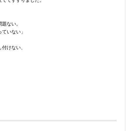
立ててすすりました。
問題ない。
っていない」
し付けない、
。