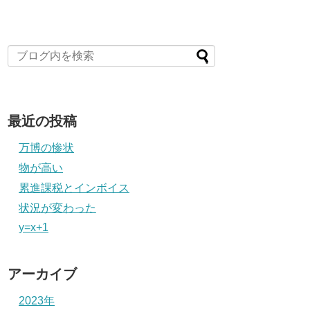
最近の投稿
万博の惨状
物が高い
累進課税とインボイス
状況が変わった
y=x+1
アーカイブ
2023年