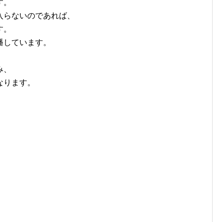
す。
入らないのであれば、
す。
播しています。
み、
なります。