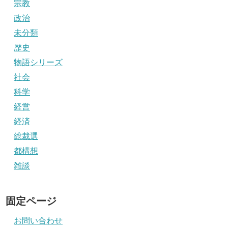
宗教
政治
未分類
歴史
物語シリーズ
社会
科学
経営
経済
総裁選
都構想
雑談
固定ページ
お問い合わせ