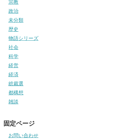
宗教
政治
未分類
歴史
物語シリーズ
社会
科学
経営
経済
総裁選
都構想
雑談
固定ページ
お問い合わせ