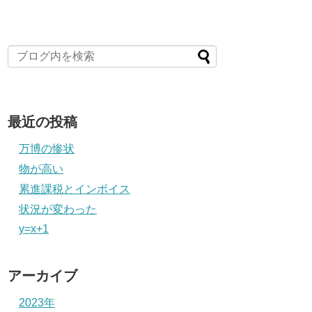
最近の投稿
万博の惨状
物が高い
累進課税とインボイス
状況が変わった
y=x+1
アーカイブ
2023年