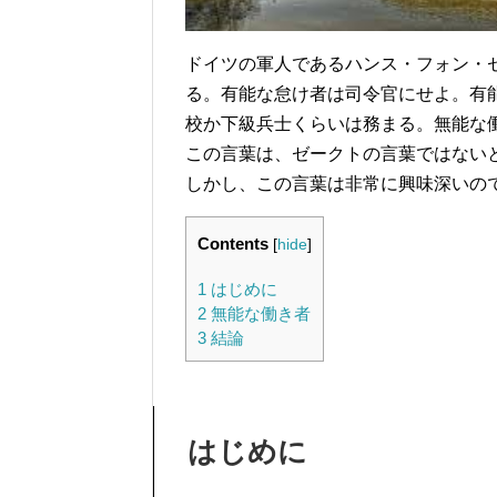
ドイツの軍人であるハンス・フォン・
る。有能な怠け者は司令官にせよ。有
校か下級兵士くらいは務まる。無能な
この言葉は、ゼークトの言葉ではない
しかし、この言葉は非常に興味深いの
Contents
[
hide
]
1
はじめに
2
無能な働き者
3
結論
はじめに