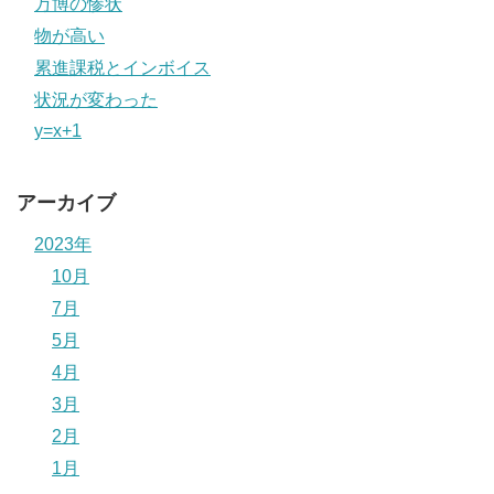
万博の惨状
物が高い
累進課税とインボイス
状況が変わった
y=x+1
アーカイブ
2023年
10月
7月
5月
4月
3月
2月
1月