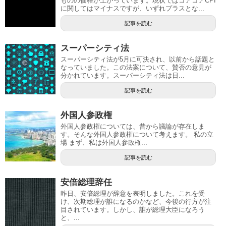
ものの価格が上がっています。現状ではコアコアCPI
に関してはマイナスですが、いずれプラスとな...
記事を読む
スーパーシティ法
スーパーシティ法が5月に可決され、以前から話題と
なっていました。この法案について、賛否の意見が
分かれています。スーパーシティ法は日...
記事を読む
外国人参政権
外国人参政権については、昔から議論が存在しま
す。そんな外国人参政権について考えます。 私の立
場 まず、私は外国人参政権...
記事を読む
安倍総理辞任
昨日、安倍総理が辞意を表明しました。これを受
け、次期総理が誰になるのかなど、今後の行方が注
目されています。しかし、誰が総理大臣になろう
と、...