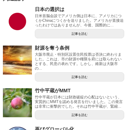
日本の選択は
日米首脳会談でアメリカ側は日本に、アメリカにつ
くかChinaにつくかを迫りました。アメリカが直接迫
ったわけではありませんが、今後、国際的に...
記事を読む
財源を奪う条例
大阪市廃止・特別区設置住民投票は否決に終わりま
した。これは、市の財源や権限を府には取られない
とする、民意の表れです。しかし、維新は大阪市
の...
記事を読む
竹中平蔵がMMT
竹中平蔵が日本には財政破綻の心配はないという、
実質的にMMTを認める発言を行いました。この発言
は非常に衝撃的でした。それは竹中平蔵が、緊縮...
記事を読む
再びグローバル化