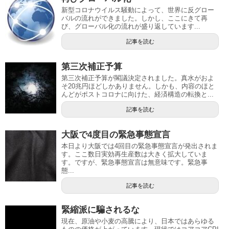
新型コロナウイルス騒動によって、世界に反グロー
バルの流れができました。しかし、ここにきて再
び、グローバル化の流れが盛り返しています...
記事を読む
第三次補正予算
第三次補正予算が閣議決定されました。真水がおよ
そ20兆円ほどしかありません。しかも、内容のほと
んどがポストコロナに向けた、経済構造の転換と...
記事を読む
大阪で4度目の緊急事態宣言
本日より大阪では4回目の緊急事態宣言が発出されま
す。ここ数日実効再生産数は大きく拡大していま
す。ですが、緊急事態宣言は無意味です。緊急事
態...
記事を読む
緊縮派に騙されるな
現在、原油や小麦の高騰により、日本ではあらゆる