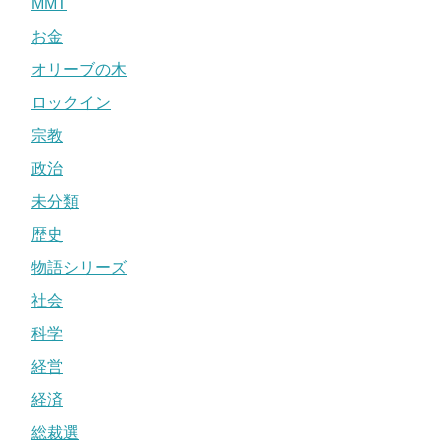
MMT
お金
オリーブの木
ロックイン
宗教
政治
未分類
歴史
物語シリーズ
社会
科学
経営
経済
総裁選