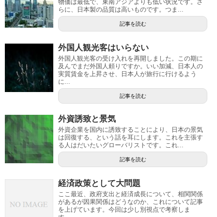
物価は最低で、東南アジアよりも低い状況です。さ
らに、日本製の品質は高いものです。つま...
記事を読む
外国人観光客はいらない
外国人観光客の受け入れを再開しました。この期に
及んでまだ外国人頼りですか。いい加減、日本人の
実質賃金を上昇させ、日本人が旅行に行けるよう
に...
記事を読む
外資誘致と景気
外資企業を国内に誘致することにより、日本の景気
は回復する、という話を耳にします。これを主張す
る人はだいたいグローバリストです。これ...
記事を読む
経済政策として大問題
ここ最近、政府支出と経済成長について、相関関係
があるが因果関係はどうなのか、これについて記事
を上げています。今回は少し別視点で考察しま