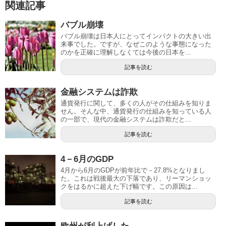
関連記事
バブル崩壊
バブル崩壊は日本人にとってインパクトの大きい出
来事でした。ですが、なぜこのような事態になった
のかを正確に理解しなくては今後の日本を...
記事を読む
金融システムは詐欺
通貨発行に関して、多くの人がその仕組みを知りま
せん。そんな中、通貨発行の仕組みを知っている人
の一部で、現代の金融システムは詐欺だと...
記事を読む
4－6月のGDP
4月から6月のGDPが前年比で－27.8%となりまし
た。これは戦後最大の下落であり、リーマンショッ
クをはるかに超えた下げ幅です。この原因は...
記事を読む