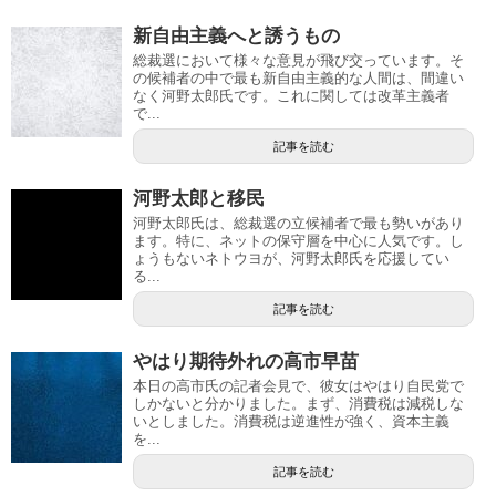
新自由主義へと誘うもの
総裁選において様々な意見が飛び交っています。そ
の候補者の中で最も新自由主義的な人間は、間違い
なく河野太郎氏です。これに関しては改革主義者
で...
記事を読む
河野太郎と移民
河野太郎氏は、総裁選の立候補者で最も勢いがあり
ます。特に、ネットの保守層を中心に人気です。し
ょうもないネトウヨが、河野太郎氏を応援してい
る...
記事を読む
やはり期待外れの高市早苗
本日の高市氏の記者会見で、彼女はやはり自民党で
しかないと分かりました。まず、消費税は減税しな
いとしました。消費税は逆進性が強く、資本主義
を...
記事を読む