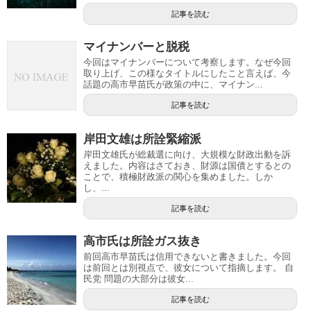
記事を読む
マイナンバーと脱税
今回はマイナンバーについて考察します。なぜ今回
取り上げ、この様なタイトルにしたこと言えば、今
話題の高市早苗氏が政策の中に、マイナン...
記事を読む
岸田文雄は所詮緊縮派
岸田文雄氏が総裁選に向け、大規模な財政出動を訴
えました。内容はさておき、財源は国債とするとの
ことで、積極財政派の関心を集めました。しか
し、...
記事を読む
高市氏は所詮ガス抜き
前回高市早苗氏は信用できないと書きました。今回
は前回とは別視点で、彼女について指摘します。 自
民党 問題の大部分は彼女...
記事を読む