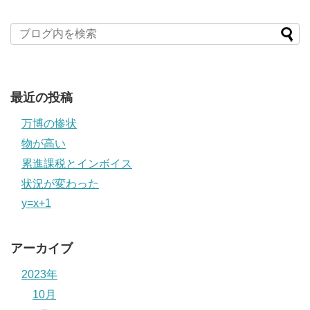
最近の投稿
万博の惨状
物が高い
累進課税とインボイス
状況が変わった
y=x+1
アーカイブ
2023年
10月