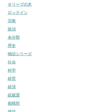
オリーブの木
ロックイン
宗教
政治
未分類
歴史
物語シリーズ
社会
科学
経営
経済
総裁選
都構想
雑談