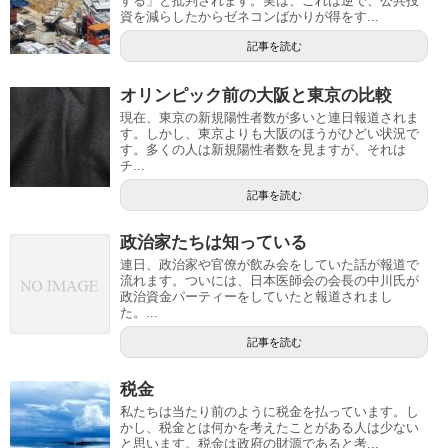
する」と批判されます。実は、これは逆で、公共投
資を減らしたからゼネコンばかりが得をす...
記事を読む
オリンピック前の大阪と東京の比較
現在、東京の新規陽性者数が多いと連日報道されま
す。しかし、東京よりも大阪のほうがひどい状況で
す。多くの人は新規陽性者数を見ますが、それは
チ...
記事を読む
政治家たちは知っている
連日、政治家や官僚が飲み会をしていた話が報道で
流れます。ついには、日本医師会の会長の中川氏が
政治資金パーティーをしていたと報道されまし
た。...
記事を読む
税金
私たちは当たり前のように税金を払っています。し
かし、税金とは何かを考えたことがある人は少ない
と思います。税金は政府の財源であると考...