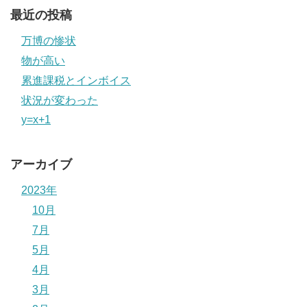
最近の投稿
万博の惨状
物が高い
累進課税とインボイス
状況が変わった
y=x+1
アーカイブ
2023年
10月
7月
5月
4月
3月