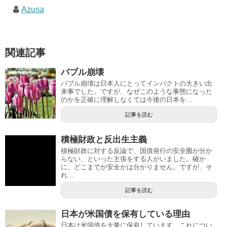
Azusa
関連記事
バブル崩壊
バブル崩壊は日本人にとってインパクトの大きい出
来事でした。ですが、なぜこのような事態になった
のかを正確に理解しなくては今後の日本を...
記事を読む
積極財政と反出生主義
積極財政に対する反論で、国債発行の安全圏が分か
らない、といった主張をする人がいました。確か
に、どこまでが安全かは分かりません。ですが、そ
れ...
記事を読む
日本が米国債を保有している理由
日本は米国債を大量に保有しています。これについ