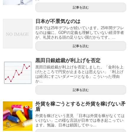
記事を読む
日本が不景気なのは
日本では25年デフレが続いています。25年間デフレ
なのは偏に、GDPの定義も理解していない経済学者
が、礼賛される頭の足りない国だからです。...
記事を読む
黒田日銀総裁が利上げを否定
黒田日銀総裁が利上げを否定しました。「金利を上
げたところで円安が止まるとは思えない」「利上げ
は経済にすごいダメージとなる」こういった理由
か...
記事を読む
外貨を稼ごうとすると外貨を稼げない矛
盾
外貨を稼げという意見 「日本は外貨を稼がなくては
いけない」この様な言説が日本では巻き起こってい
ます。無論、日本は鎖国してやっ...