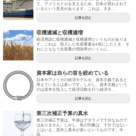
て、アメリカドルを支えるため、日本が買わされて
いるという意見があります。これは、大き...
記事を読む
収穫逓減と収穫逓増
経済用語に収穫逓減と収穫逓増というものがありま
す。これは、投入した生産要素をk倍にしたとき、そ
れにともなう生産量の増加率がいくらに...
記事を読む
資本家は自らの首を絞めている
日本やアメリカの経済モデルを、資本主義であると
考えている人は多いです。しかし、資本主義という
のは資本を投入して経済活動を行う経済モ...
記事を読む
第三次補正予算の真水
第三次補正予算は、中身はデタラメで十分なもので
はありません。しかし、私の印象は、十分ではない
とはいえ、意外と真水が多いというものです。今
回...