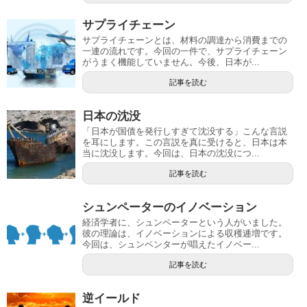
サプライチェーン
サプライチェーンとは、材料の調達から消費までの
一連の流れです。今回の一件で、サプライチェーン
がうまく機能していません。今後、日本が...
記事を読む
日本の沈没
「日本が国債を発行しすぎて沈没する」こんな言説
を耳にします。この言説を真に受けると、日本は本
当に沈没します。今回は、日本の沈没につ...
記事を読む
シュンペーターのイノベーション
経済学者に、シュンペーターという人がいました。
彼の理論は、イノベーションによる収穫逓増です。
今回は、シュンペンターが唱えたイノベー...
記事を読む
逆イールド