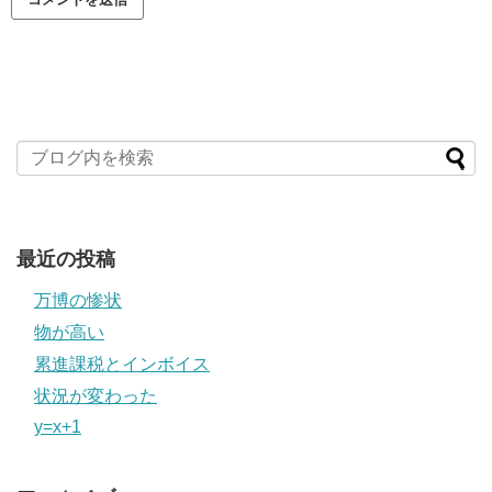
最近の投稿
万博の惨状
物が高い
累進課税とインボイス
状況が変わった
y=x+1