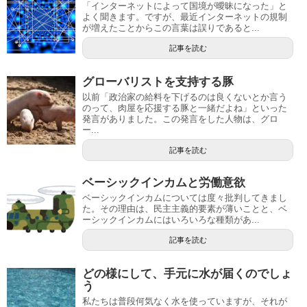
「インターネットによって国境が曖昧になった」と
よく聞きます。ですが、最近インターネットの規制
が増えたことからこの言葉は誤りであると...
記事を読む
グローバリストを支持する豚
以前「政治家の給料を下げるのは良くないとか言う
のって、肉屋を応援する豚と一緒だよね」といった
発言がありました。この発言をした人物は、グロ
ー...
記事を読む
ベーシックインカムと労働意欲
ベーシックインカムについては度々批判してきまし
た。その理由は、民主主義的要素が薄いことと、ベ
ーシックインカムにはいろいろな種類があ...
記事を読む
どの様にして、手元に水が届くのでしょ
う
私たちは普段何気なく水を使っていますが、それが