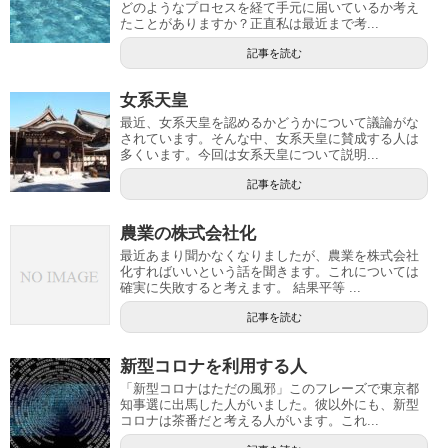
どのようなプロセスを経て手元に届いているか考え
たことがありますか？正直私は最近まで考...
記事を読む
女系天皇
最近、女系天皇を認めるかどうかについて議論がな
されています。そんな中、女系天皇に賛成する人は
多くいます。今回は女系天皇について説明...
記事を読む
農業の株式会社化
最近あまり聞かなくなりましたが、農業を株式会社
化すればいいという話を聞きます。これについては
確実に失敗すると考えます。 結果平等 ...
記事を読む
新型コロナを利用する人
「新型コロナはただの風邪」このフレーズで東京都
知事選に出馬した人がいました。彼以外にも、新型
コロナは茶番だと考える人がいます。これ...