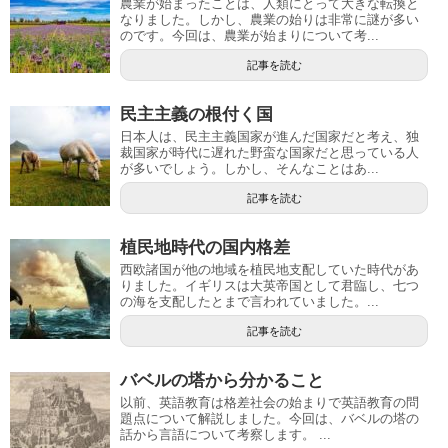
農業が始まったことは、人類にとって大きな転換と
なりました。しかし、農業の始りは非常に謎が多い
のです。今回は、農業が始まりについて考...
記事を読む
民主主義の根付く国
日本人は、民主主義国家が進んだ国家だと考え、独
裁国家が時代に遅れた野蛮な国家だと思っている人
が多いでしょう。しかし、そんなことはあ...
記事を読む
植民地時代の国内格差
西欧諸国が他の地域を植民地支配していた時代があ
りました。イギリスは大英帝国として君臨し、七つ
の海を支配したとまで言われていました。...
記事を読む
バベルの塔から分かること
以前、英語教育は格差社会の始まりで英語教育の問
題点について解説しました。今回は、バベルの塔の
話から言語について考察します。 ...