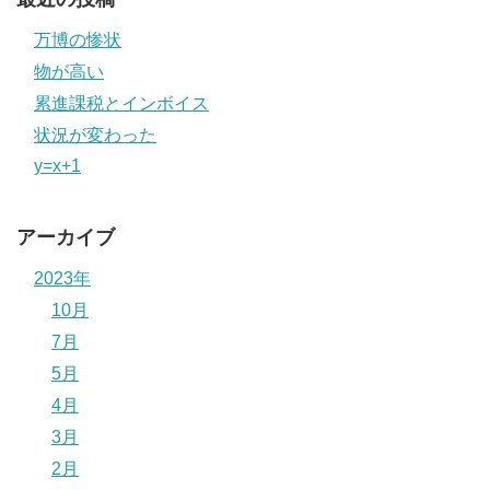
万博の惨状
物が高い
累進課税とインボイス
状況が変わった
y=x+1
アーカイブ
2023年
10月
7月
5月
4月
3月
2月