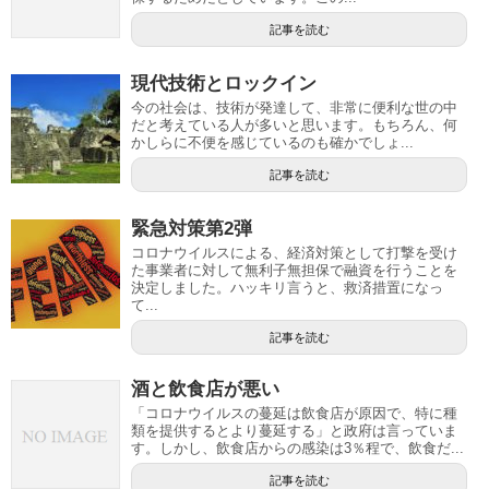
記事を読む
現代技術とロックイン
今の社会は、技術が発達して、非常に便利な世の中
だと考えている人が多いと思います。もちろん、何
かしらに不便を感じているのも確かでしょ...
記事を読む
緊急対策第2弾
コロナウイルスによる、経済対策として打撃を受け
た事業者に対して無利子無担保で融資を行うことを
決定しました。ハッキリ言うと、救済措置になっ
て...
記事を読む
酒と飲食店が悪い
「コロナウイルスの蔓延は飲食店が原因で、特に種
類を提供するとより蔓延する」と政府は言っていま
す。しかし、飲食店からの感染は3％程で、飲食だ...
記事を読む