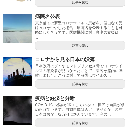
記事を読む
病院名公表
東京都では新型コロナウイルス患者を、理由なく受
け入れを拒否した場合、病院名を公表することを可
能にしたそうです。医療機関に対し多少の支援は
し...
記事を読む
コロナから見る日本の没落
日本政府はダイヤモンドプリンセス号でコロナウイ
ルスの感染者が見つかったことで、乗客を船内に隔
離しました。これに対して各国はウイルス...
記事を読む
疫病と経済と分断
COVID-19の感染が拡大している中、国民は自粛が求
められています。自粛自体は否定しませんが、現在
日本はおかしな方向に進んでいます。今の...
記事を読む