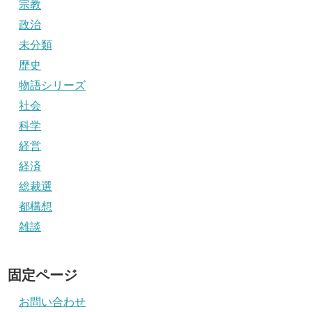
宗教
政治
未分類
歴史
物語シリーズ
社会
科学
経営
経済
総裁選
都構想
雑談
固定ページ
お問い合わせ