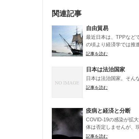
関連記事
自由貿易
最近日本は、TPPな
の頃より経済学では推進
記事を読む
日本は法治国家
日本は法治国家。そん
記事を読む
疫病と経済と分断
COVID-19の感染
体は否定しませんが、現
記事を読む