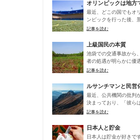
オリンピックは地方
最近、どこの国でもオ
ンピックを行った後、景
記事を読む
上級国民の本質
池袋での交通事故から
者の処遇が明らかに優遇
記事を読む
ルサンチマンと民営
最近、公共機関の批判
決まっており、「彼らは
記事を読む
日本人と貯金
日本人は貯金が好きで