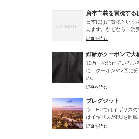
資本主義を冒涜する
日本には消費税という
えます。なぜなら、消費
記事を読む
維新がクーポンで大
10万円の給付でいろ
に、クーポンや2回に
の...
記事を読む
ブレグジット
今、EUではイギリス
はイギリスがEUを離脱
記事を読む