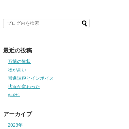
最近の投稿
万博の惨状
物が高い
累進課税とインボイス
状況が変わった
y=x+1
アーカイブ
2023年