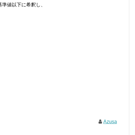
基準値以下に希釈し、
。
Azusa