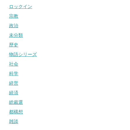
ロックイン
宗教
政治
未分類
歴史
物語シリーズ
社会
科学
経営
経済
総裁選
都構想
雑談