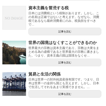
資本主義を冒涜する税
日本には消費税という税制があります。しかし、こ
の名前は正確ではないと考えます。なぜなら、消費
税であるなら最終消費者にのみ、税負担をすべき
で...
記事を読む
世界の国境はなくすことができるのか
世界最大の宗教は資本主義であり、宗教は大衆をま
とめる為の虚構であると世界最大の宗教に書きまし
た。つまり、資本主義の国は国境をなくせ...
記事を読む
貿易と生活の関係
日本は世界一の対外純資産保有国です。つまり、日
本は世界一の金持ち国とも言えます。しかし、日本
で生活してそれをあまり実感できません。...
記事を読む