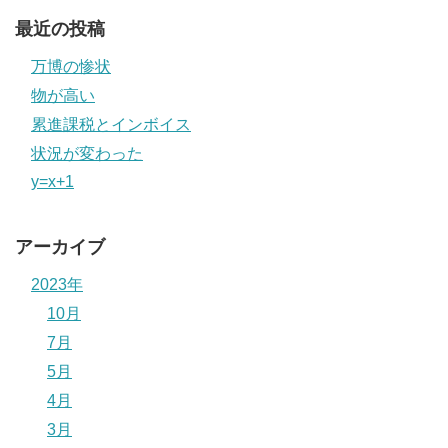
最近の投稿
万博の惨状
物が高い
累進課税とインボイス
状況が変わった
y=x+1
アーカイブ
2023年
10月
7月
5月
4月
3月