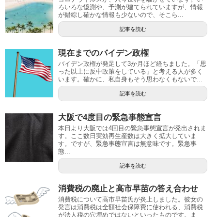
ろいろな憶測や、予測が建てられていますが、情報
が錯綜し確かな情報も少ないので、そこら...
記事を読む
現在までのバイデン政権
バイデン政権が発足して3か月ほど経ちました。「思
った以上に反中政策をしている」と考える人が多く
います。確かに、私自身もそう思わなくもないで...
記事を読む
大阪で4度目の緊急事態宣言
本日より大阪では4回目の緊急事態宣言が発出されま
す。ここ数日実効再生産数は大きく拡大していま
す。ですが、緊急事態宣言は無意味です。緊急事
態...
記事を読む
消費税の廃止と高市早苗の答え合わせ
消費税について高市早苗氏が炎上しました。彼女の
発言は消費税は全額社会保障費に使われる、消費税
が法人税の穴埋めではないといったものです。ま