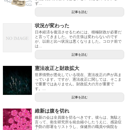
ず...
記事を読む
状況が変わった
日本経済を復活させるためには、積極財政が必要だ
と言ってきました。その主張は変わらないのです
が、以前と比べ状況は悪くなりました。コロナ前で
は...
記事を読む
憲法改正と財政拡大
世界情勢が悪化している現在、憲法改正の声が高ま
っています。ですが、憲法改正に関しては、そこま
で重要ではありません。財政拡大の方が重要で
す。...
記事を読む
維新は腹を切れ
維新の会は全員腹を切るべきです。彼らは、無駄と
言って、衛生研究所を統合縮小したうえに、感染症
予防の部署をリストラし、保健所の職員や病院を