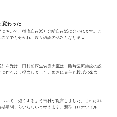
は変わった
動において、徹底自粛派と分離自粛派に分かれます。こ
の間でも分かれ、度々議論の話題となりま...
増加を受け、田村前厚生労働大臣は、臨時医療施設の設
に作るよう提言しました。まさに責任丸投げの発言...
について、短くするよう吉村が提言しました。これは非
期期間すらいらないと考えます。新型コロナウイル...