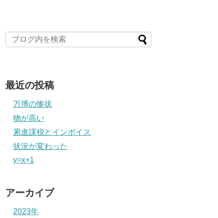
最近の投稿
万博の惨状
物が高い
累進課税とインボイス
状況が変わった
y=x+1
アーカイブ
2023年