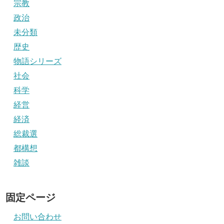
宗教
政治
未分類
歴史
物語シリーズ
社会
科学
経営
経済
総裁選
都構想
雑談
固定ページ
お問い合わせ