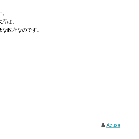
、
す。
政府は、
低な政府なのです。
Azusa