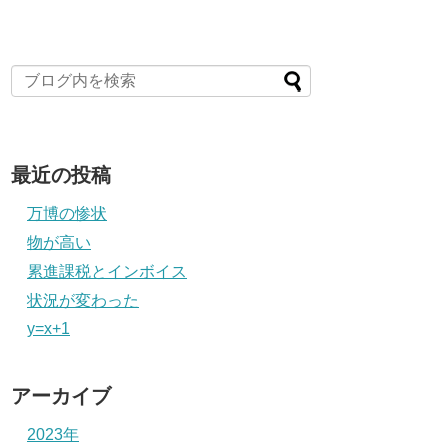
最近の投稿
万博の惨状
物が高い
累進課税とインボイス
状況が変わった
y=x+1
アーカイブ
2023年