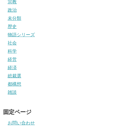
宗教
政治
未分類
歴史
物語シリーズ
社会
科学
経営
経済
総裁選
都構想
雑談
固定ページ
お問い合わせ