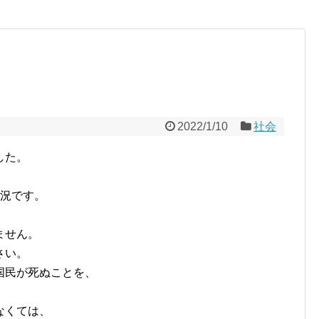
2022/1/10
社会
した。
状況です。
ません。
さい。
国民が死ぬことを、
なくては、