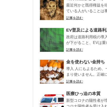
最近何かと既得権益を
ている人がいることは事
記事を読む
EV普及による道路利
政府は道路利用税の導
が下がること、EVは重
記事を読む
金を使わない金持ち
導入 人にもよるため
まり使いません。正確に
記事を読む
医療ひっ迫の本質
新型コロナの陽性者が
コロナ陽性者を受け入れ