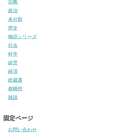
宗教
政治
未分類
歴史
物語シリーズ
社会
科学
経営
経済
総裁選
都構想
雑談
固定ページ
お問い合わせ