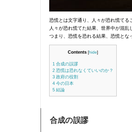
恐慌とは文字通り、人々が恐れ慌てる
人々が恐れ慌てた結果、世界中が混乱
つまり、恐慌を恐れる結果、恐慌とな
Contents
[
hide
]
1
合成の誤謬
2
恐慌は恐れなくていいのか？
3
政府の役割
4
今の日本
5
結論
合成の誤謬