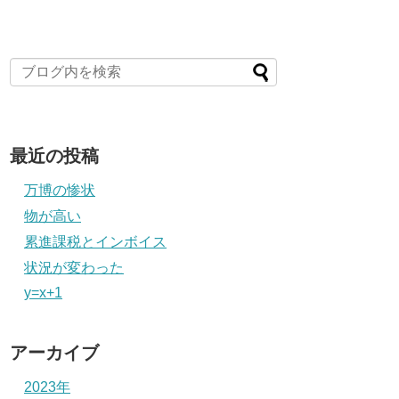
最近の投稿
万博の惨状
物が高い
累進課税とインボイス
状況が変わった
y=x+1
アーカイブ
2023年