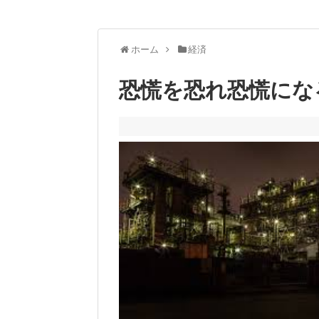
ホーム
経済
恐慌を恐れ恐慌にな